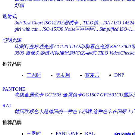
灯箱
透射式
3nh Test Chart ISO12233测试卡，TILO镜...
I3A / ISO 14524
girl with car...
ISO-15739 Noise，Simplified ISO-1...
照明光源
印刷行业标准光源 CC120 TILO印刷看色光源
KBC-30
3500
摄像头测试用标准光源VC(2)-卧式 TILO VideoChecke
推荐品牌
DNP
三恩时
天友利
赛麦吉
PANTONE
高级金属色卡 GG1505
金属色卡GG1507
GP1501CU
RAL
德国欧标色卡是德国的一种色卡品牌,这种色卡在国际上广泛通
推荐品牌
PANTONE
RAL
三恩时