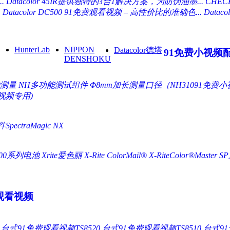
.
Datacolor 45IR提供独特的3合1解决方案，为防伪油墨...
CHE
.
Datacolor DC500 91免费观看视频 – 高性价比的准确色...
Data
HunterLab
NIPPON
Datacolor德塔
91免费小视频
DENSHOKU
物测量
NH多功能测试组件
Φ8mm加长测量口径（NH31091免费
视频专用)
ectraMagic NX
500系列电池 Xrite爱色丽
X-Rite ColorMail®
X-RiteColor®Master
S
观看视频
台式91免费观看视频TS8520
台式91免费观看视频TS8510
台式91