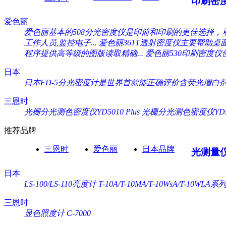
印刷密
爱色丽
爱色丽基本的508分光密度仪是印前和印刷的更佳选择，单
工作人员,监控电子...
爱色丽361T透射密度仪主要帮助桌面出
程序提供高等级的图版读取精确...
爱色丽530印刷密度仪使
日本
日本FD-5分光密度计是世界首款能正确评价含荧光增白剂纸
三恩时
光栅分光测色密度仪YD5010 Plus
光栅分光测色密度仪YD505
推荐品牌
三恩时
爱色丽
日本品牌
光测量
日本
LS-100/LS-110亮度计
T-10A/T-10MA/T-10WsA/T-10WL
三恩时
显色照度计 C-7000